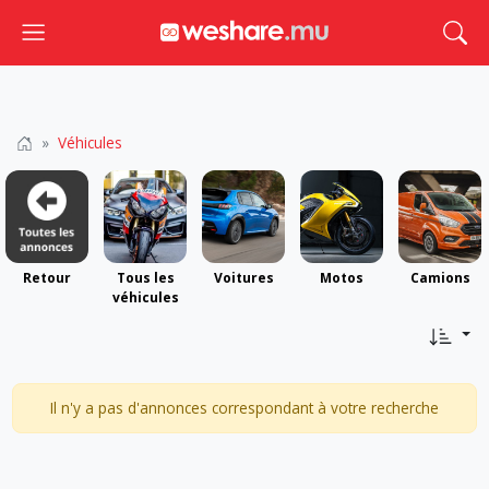
Toggle navigation
Togg
Véhicules
Retour
Tous les
Voitures
Motos
Camions
véhicules
Il n'y a pas d'annonces correspondant à votre recherche