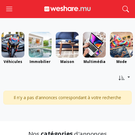
Toggle navigation
Togg
Véhicules
Immobilier
Maison
Multimédia
Mode
Il n'y a pas d'annonces correspondant à votre recherche
Nos
catégories
d'annonces