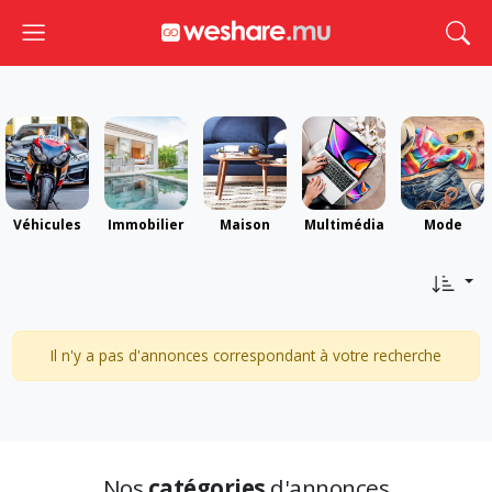
Toggle navigation
Togg
Véhicules
Immobilier
Maison
Multimédia
Mode
Il n'y a pas d'annonces correspondant à votre recherche
Nos
catégories
d'annonces