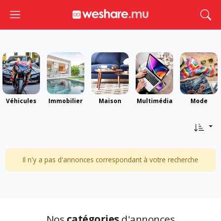
Toggle navigation
Togg
Véhicules
Immobilier
Maison
Multimédia
Mode
Il n'y a pas d'annonces correspondant à votre recherche
Nos
catégories
d'annonces