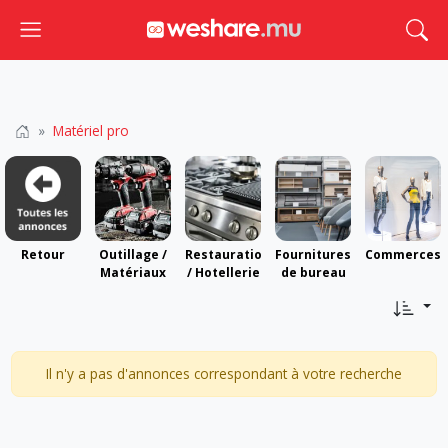
Toggle navigation
Togg
Matériel pro
Retour
Outillage /
Restauration
Fournitures
Commerces
Matériaux
/ Hotellerie
de bureau
Il n'y a pas d'annonces correspondant à votre recherche